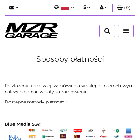
(
0
)
Polski
PLN
Zaloguj się
English
Zarejestruj się
EUR
Dodaj zgłoszenie
USD
Sposoby płatności
Po złożeniu i realizacji zamówienia w sklepie internetowym,
należy dokonać wpłaty za zamówienie.
Dostępne metody płatności:
Blue Media S.A: