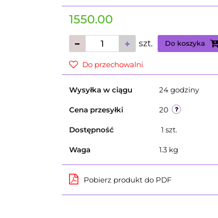
1550.00
szt.
Do koszyka
Do przechowalni
Wysyłka w ciągu
24 godziny
Cena przesyłki
20
Dostępność
1
szt.
Waga
1.3 kg
Pobierz produkt do PDF