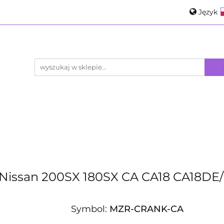
Język
obacz
NISSAN
TOYOTA / LEXUS
SUBA
Pols
Engli
gorie
Zobacz
NISSAN
TOYOTA / LEXUS
 Nissan 200SX 180SX CA CA18 CA18DE
Symbol:
MZR-CRANK-CA