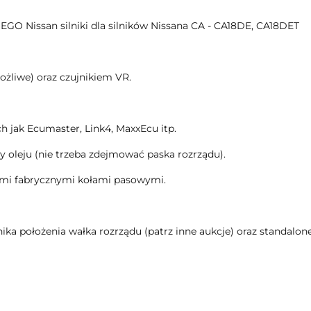
ssan silniki dla silników Nissana CA - CA18DE, CA18DET
ożliwe) oraz czujnikiem VR.
h jak Ecumaster, Link4, MaxxEcu itp.
 oleju (nie trzeba zdejmować paska rozrządu).
imi fabrycznymi kołami pasowymi.
nika położenia wałka rozrządu (patrz inne aukcje) oraz standalon